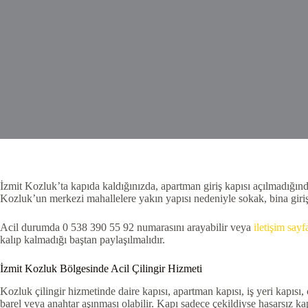
İzmit Kozluk’ta kapıda kaldığınızda, apartman giriş kapısı açılmadığında,
Kozluk’un merkezi mahallelere yakın yapısı nedeniyle sokak, bina girişi,
Acil durumda 0 538 390 55 92 numarasını arayabilir veya
iletişim say
kalıp kalmadığı baştan paylaşılmalıdır.
İzmit Kozluk Bölgesinde Acil Çilingir Hizmeti
Kozluk çilingir hizmetinde daire kapısı, apartman kapısı, iş yeri kapısı, ç
barel veya anahtar aşınması olabilir. Kapı sadece çekildiyse hasarsız ka