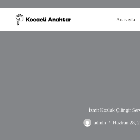
Skip
to
content
Anasayfa
İzmit Kozluk Çilingir Serv
admin
Haziran 28, 