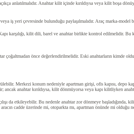
çıkça anlatılmalıdır. Anahtar kilit içinde kırıldıysa veya kilit boşa dönü
eya iş yeri çevresinde bulunduğu paylaşılmalıdır. Araç marka-model bilgi
ı karşılığı, kilit dili, barel ve anahtar birlikte kontrol edilmelidir. Bu 
 çoğaltmadan önce değerlendirilmelidir. Eski anahtarların kimde olduğu 
ebilir. Merkezi konum nedeniyle apartman girişi, ofis kapısı, depo kapıs
; ancak anahtar kırıldıysa, kilit dönmüyorsa veya kapı kilitliyken anah
 açılışı da etkileyebilir. Bu nedenle anahtar zor dönmeye başladığında, k
a aracın cadde üzerinde mi, otoparkta mı, apartman önünde mi olduğu net