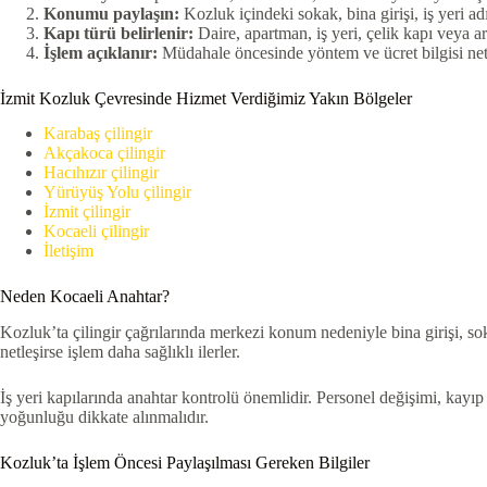
Konumu paylaşın:
Kozluk içindeki sokak, bina girişi, iş yeri a
Kapı türü belirlenir:
Daire, apartman, iş yeri, çelik kapı veya ara
İşlem açıklanır:
Müdahale öncesinde yöntem ve ücret bilgisi netle
İzmit Kozluk Çevresinde Hizmet Verdiğimiz Yakın Bölgeler
Karabaş çilingir
Akçakoca çilingir
Hacıhızır çilingir
Yürüyüş Yolu çilingir
İzmit çilingir
Kocaeli çilingir
İletişim
Neden Kocaeli Anahtar?
Kozluk’ta çilingir çağrılarında merkezi konum nedeniyle bina girişi, soka
netleşirse işlem daha sağlıklı ilerler.
İş yeri kapılarında anahtar kontrolü önemlidir. Personel değişimi, kayıp
yoğunluğu dikkate alınmalıdır.
Kozluk’ta İşlem Öncesi Paylaşılması Gereken Bilgiler