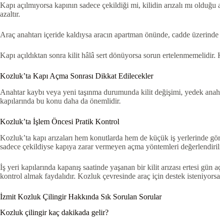
Kapı açılmıyorsa kapının sadece çekildiği mi, kilidin arızalı mı olduğu a
azaltır.
Araç anahtarı içeride kaldıysa aracın apartman önünde, cadde üzerinde v
Kapı açıldıktan sonra kilit hâlâ sert dönüyorsa sorun ertelenmemelidir. Kap
Kozluk’ta Kapı Açma Sonrası Dikkat Edilecekler
Anahtar kaybı veya yeni taşınma durumunda kilit değişimi, yedek anahtar
kapılarında bu konu daha da önemlidir.
Kozluk’ta İşlem Öncesi Pratik Kontrol
Kozluk’ta kapı arızaları hem konutlarda hem de küçük iş yerlerinde görül
sadece çekildiyse kapıya zarar vermeyen açma yöntemleri değerlendirilir
İş yeri kapılarında kapanış saatinde yaşanan bir kilit arızası ertesi gün
kontrol almak faydalıdır. Kozluk çevresinde araç için destek isteniyors
İzmit Kozluk Çilingir Hakkında Sık Sorulan Sorular
Kozluk çilingir kaç dakikada gelir?