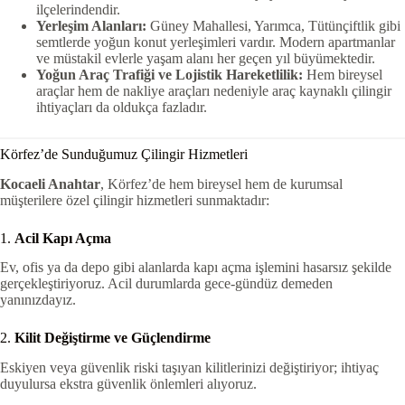
ilçelerindendir.
Yerleşim Alanları:
Güney Mahallesi, Yarımca, Tütünçiftlik gibi
semtlerde yoğun konut yerleşimleri vardır. Modern apartmanlar
ve müstakil evlerle yaşam alanı her geçen yıl büyümektedir.
Yoğun Araç Trafiği ve Lojistik Hareketlilik:
Hem bireysel
araçlar hem de nakliye araçları nedeniyle araç kaynaklı çilingir
ihtiyaçları da oldukça fazladır.
Körfez’de Sunduğumuz Çilingir Hizmetleri
Kocaeli Anahtar
, Körfez’de hem bireysel hem de kurumsal
müşterilere özel çilingir hizmetleri sunmaktadır:
1.
Acil Kapı Açma
Ev, ofis ya da depo gibi alanlarda kapı açma işlemini hasarsız şekilde
gerçekleştiriyoruz. Acil durumlarda gece-gündüz demeden
yanınızdayız.
2.
Kilit Değiştirme ve Güçlendirme
Eskiyen veya güvenlik riski taşıyan kilitlerinizi değiştiriyor; ihtiyaç
duyulursa ekstra güvenlik önlemleri alıyoruz.