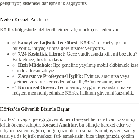
geliştiriyor, sistemsel danışmanlık sağlıyoruz.
Neden Kocaeli Anahtar?
Körfez bölgesinde bizi tercih etmeniz için pek çok neden var:
✅
Sanayi ve Lojistik Tecrübesi:
Körfez’in ticari yapısını
biliyoruz, ihtiyaçlarınıza göre hizmet veriyoruz.
✅
7/24 Kesintisiz Hizmet:
Gece vardiyasında kilit mi bozuldu?
Fark etmez, biz buradayız.
✅
Hızlı Müdahale:
İlçe geneline yayılmış mobil ekibimizle kısa
sürede adresinizdeyiz.
✅
Zararsız ve Profesyonel İşçilik:
Evinize, aracınıza veya
işletmenize zarar vermeden güvenli çözümler sunuyoruz.
✅
Kurumsal Güven:
Tecrübemiz, saygın referanslarımız ve
müşteri memnuniyetimizle Körfez halkının güvenini kazandık.
Körfez’de Güvenlik Bizimle Başlar
Körfez’in yapısı gereği güvenlik hem bireysel hem de ticari yaşam için
kritik öneme sahiptir.
Kocaeli Anahtar
, bu bilinçle hareket eder ve
ihtiyacınıza en uygun çilingir çözümlerini sunar. Konut, iş yeri, sanayi
tesisi ya da lojistik merkezi fark etmeksizin; bize ulaştığınızda çözüm