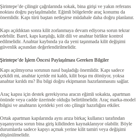
Şirintepe’de çilingir çağrılarında sokak, bina girişi ve yakın referans
noktası doğru paylaşılmalıdır. Eğimli bölgelerde araç konumu da
önemlidir. Kapı türü baştan netleşirse müdahale daha doğru planlanır.
Kapı açıldıktan sonra kilit zorlanmaya devam ediyorsa sorun tekrar
edebilir. Barel, kapı karşılığı, kilit dili ve anahtar birlikte kontrol
edilmelidir. Anahtar kaybında ya da yeni taşınmada kilit değişimi
güvenlik açısından değerlendirilmelidir.
Şirintepe’de İşlem Öncesi Paylaşılması Gereken Bilgiler
Kapı açılmıyorsa sorunun nasıl başladığı önemlidir. Kapı sadece
çekildi mi, anahtar içeride mi kaldı, kilit boşa mı dönüyor, yoksa
anahtar kırıldı mı? Bu bilgi doğru ekipmanın hazırlanmasını sağlar.
Araç kapısı için destek gerekiyorsa aracın eğimli sokakta, apartman
önünde veya cadde üzerinde olduğu belirtilmelidir. Araç marka-model
bilgisi ve anahtarın içerideki yeri oto çilingir hazırlığını etkiler.
Ortak apartman kapılarında aynı arıza birkaç kullanıcı tarafından
yaşanıyorsa sorun bina giriş kilidinden kaynaklanıyor olabilir. Böyle
durumlarda sadece kapıyı açmak yerine kilit tamiri veya değişimi
düşünülmelidir.