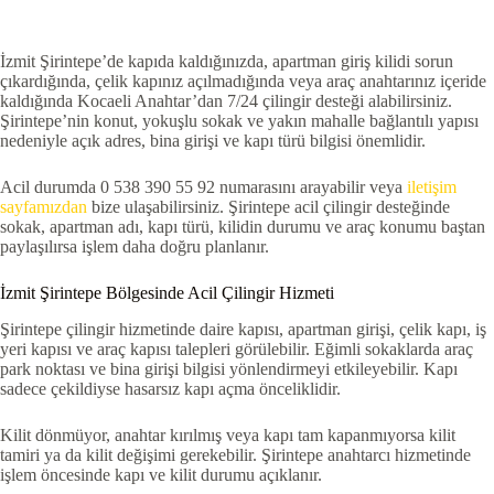
İzmit Şirintepe’de kapıda kaldığınızda, apartman giriş kilidi sorun
çıkardığında, çelik kapınız açılmadığında veya araç anahtarınız içeride
kaldığında Kocaeli Anahtar’dan 7/24 çilingir desteği alabilirsiniz.
Şirintepe’nin konut, yokuşlu sokak ve yakın mahalle bağlantılı yapısı
nedeniyle açık adres, bina girişi ve kapı türü bilgisi önemlidir.
Acil durumda 0 538 390 55 92 numarasını arayabilir veya
iletişim
sayfamızdan
bize ulaşabilirsiniz. Şirintepe acil çilingir desteğinde
sokak, apartman adı, kapı türü, kilidin durumu ve araç konumu baştan
paylaşılırsa işlem daha doğru planlanır.
İzmit Şirintepe Bölgesinde Acil Çilingir Hizmeti
Şirintepe çilingir hizmetinde daire kapısı, apartman girişi, çelik kapı, iş
yeri kapısı ve araç kapısı talepleri görülebilir. Eğimli sokaklarda araç
park noktası ve bina girişi bilgisi yönlendirmeyi etkileyebilir. Kapı
sadece çekildiyse hasarsız kapı açma önceliklidir.
Kilit dönmüyor, anahtar kırılmış veya kapı tam kapanmıyorsa kilit
tamiri ya da kilit değişimi gerekebilir. Şirintepe anahtarcı hizmetinde
işlem öncesinde kapı ve kilit durumu açıklanır.