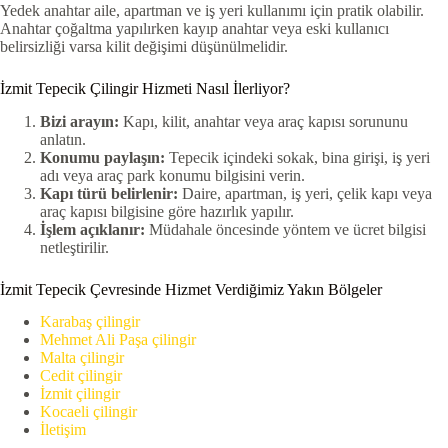
Yedek anahtar aile, apartman ve iş yeri kullanımı için pratik olabilir.
Anahtar çoğaltma yapılırken kayıp anahtar veya eski kullanıcı
belirsizliği varsa kilit değişimi düşünülmelidir.
İzmit Tepecik Çilingir Hizmeti Nasıl İlerliyor?
Bizi arayın:
Kapı, kilit, anahtar veya araç kapısı sorununu
anlatın.
Konumu paylaşın:
Tepecik içindeki sokak, bina girişi, iş yeri
adı veya araç park konumu bilgisini verin.
Kapı türü belirlenir:
Daire, apartman, iş yeri, çelik kapı veya
araç kapısı bilgisine göre hazırlık yapılır.
İşlem açıklanır:
Müdahale öncesinde yöntem ve ücret bilgisi
netleştirilir.
İzmit Tepecik Çevresinde Hizmet Verdiğimiz Yakın Bölgeler
Karabaş çilingir
Mehmet Ali Paşa çilingir
Malta çilingir
Cedit çilingir
İzmit çilingir
Kocaeli çilingir
İletişim