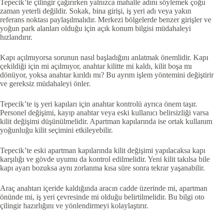
Tepecik’te çilingir çağırırken yalnızca mahalle adını söylemek çoğu
zaman yeterli değildir. Sokak, bina girişi, iş yeri adı veya yakın
referans noktası paylaşılmalıdır. Merkezi bölgelerde benzer girişler ve
yoğun park alanları olduğu için açık konum bilgisi müdahaleyi
hızlandırır.
Kapı açılmıyorsa sorunun nasıl başladığını anlatmak önemlidir. Kapı
çekildiği için mi açılmıyor, anahtar kilitte mi kaldı, kilit boşa mı
dönüyor, yoksa anahtar kırıldı mı? Bu ayrım işlem yöntemini değiştirir
ve gereksiz müdahaleyi önler.
Tepecik’te iş yeri kapıları için anahtar kontrolü ayrıca önem taşır.
Personel değişimi, kayıp anahtar veya eski kullanıcı belirsizliği varsa
kilit değişimi düşünülmelidir. Apartman kapılarında ise ortak kullanım
yoğunluğu kilit seçimini etkileyebilir.
Tepecik’te eski apartman kapılarında kilit değişimi yapılacaksa kapı
karşılığı ve gövde uyumu da kontrol edilmelidir. Yeni kilit takılsa bile
kapı ayarı bozuksa aynı zorlanma kısa süre sonra tekrar yaşanabilir.
Araç anahtarı içeride kaldığında aracın cadde üzerinde mi, apartman
önünde mi, iş yeri çevresinde mi olduğu belirtilmelidir. Bu bilgi oto
çilingir hazırlığını ve yönlendirmeyi kolaylaştırır.