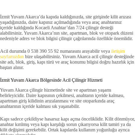
İzmit Yuvam Akarca’da kapıda kaldığınızda, site girişinde kilit arızası
yaşadığınızda, daire kapınız açılmadığında veya araç anahtarınız
içeride kaldığında Kocaeli Anahtar’dan 7/24 çilingir desteği
alabilirsiniz. Yuvam Akarca’nın site, apartman, blok ve otopark düzeni
nedeniyle adres ve blok bilgisi çilingir çağrılarında özellikle önemlidir.
Acil durumda 0 538 390 55 92 numarasını arayabilir veya
iletişim
sayfamızdan
bize ulaşabilirsiniz. Yuvam Akarca acil çilingir desteğinde
site adı, blok, giriş, kapı türü ve araç konumu bilgisi doğru hazırlık için
baştan alınır.
İzmit Yuvam Akarca Bölgesinde Acil Çilingir Hizmeti
Yuvam Akarca çilingir hizmetinde site ve apartman yaşamı
belirleyicidir. Daire kapısının çekilmesi, anahtarın içeride kalması,
apartman giriş kilidinin arızalanması ve site otoparkında araç
anahtarının içeride kalması sık yaşanabilir.
Kapı sadece çekildiyse hasarsız kapı açma önceliklidir. Kilit dönmüyor,
anahtar kırılmış veya kapı karşılığı sorun çıkarıyorsa kilit tamiri ya da
kilit değişimi gerekebilir. Ortak kapılarda kullanım yoğunluğu ayrıca