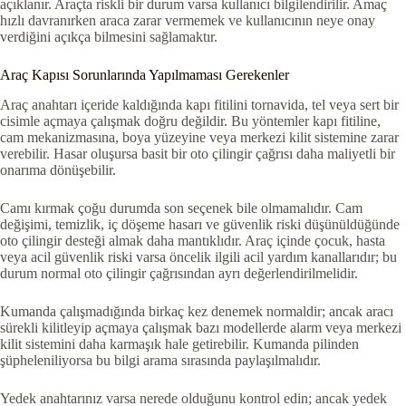
açıklanır. Araçta riskli bir durum varsa kullanıcı bilgilendirilir. Amaç
hızlı davranırken araca zarar vermemek ve kullanıcının neye onay
verdiğini açıkça bilmesini sağlamaktır.
Araç Kapısı Sorunlarında Yapılmaması Gerekenler
Araç anahtarı içeride kaldığında kapı fitilini tornavida, tel veya sert bir
cisimle açmaya çalışmak doğru değildir. Bu yöntemler kapı fitiline,
cam mekanizmasına, boya yüzeyine veya merkezi kilit sistemine zarar
verebilir. Hasar oluşursa basit bir oto çilingir çağrısı daha maliyetli bir
onarıma dönüşebilir.
Camı kırmak çoğu durumda son seçenek bile olmamalıdır. Cam
değişimi, temizlik, iç döşeme hasarı ve güvenlik riski düşünüldüğünde
oto çilingir desteği almak daha mantıklıdır. Araç içinde çocuk, hasta
veya acil güvenlik riski varsa öncelik ilgili acil yardım kanallarıdır; bu
durum normal oto çilingir çağrısından ayrı değerlendirilmelidir.
Kumanda çalışmadığında birkaç kez denemek normaldir; ancak aracı
sürekli kilitleyip açmaya çalışmak bazı modellerde alarm veya merkezi
kilit sistemini daha karmaşık hale getirebilir. Kumanda pilinden
şüpheleniliyorsa bu bilgi arama sırasında paylaşılmalıdır.
Yedek anahtarınız varsa nerede olduğunu kontrol edin; ancak yedek