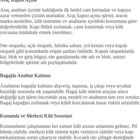
Araç anahtarı içeride kaldığında ilk hedef cam kırmadan ve kapıya
zarar vermeden çözüm aramaktır. Araç kapısı açma işlemi, aracın
marka-modeline, kilit sistemine ve anahtarın içerideki konumuna göre
değerlendirilir. Kapı fitilini zorlamak, camı bastırmak veya kilit
yuvasına müdahale etmek önerilmez.
Site otoparkı, açık otopark, fabrika sahası, yol kenarı veya kapalı
otopark gibi konumlarda erişim şartları farklıdır. Kapalı otoparklarda
kat, blok ve giriş bilgisi; site garajlarında site adı ve blok; sanayi
bölgelerinde işletme adı paylaşılmalıdır.
Bagajda Anahtar Kalması
Anahtarın bagajda kalması alışveriş, taşınma, iş çıkışı veya seyahat
hazırlığı sırasında sık yaşanabilir. Bagaj kilit sistemi araçtan araca
değiştiği için işlem öncesinde araç modeli ve anahtarın tam yeri sorulur.
Bagaj kapağını zorlamak veya kilidi kurcalamak hasar riskini artırabilir.
Kumanda ve Merkezi Kilit Sorunları
Kumandanın çalışmaması her zaman kilit arızası anlamına gelmez. Pil
bitmiş olabilir, merkezi kilit sistemi tepki vermiyor olabilir veya kapı
mekanizması sorun çıkarıyor olabilir. Kocaeli oto çilingir desteğinde