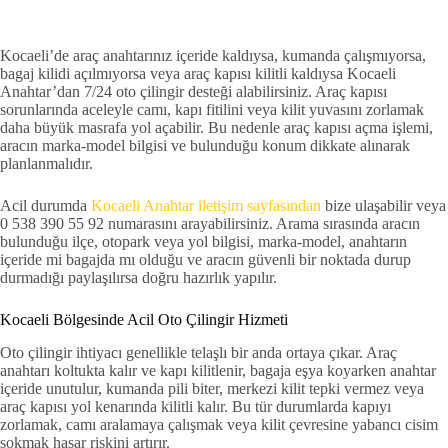
Kocaeli’de araç anahtarınız içeride kaldıysa, kumanda çalışmıyorsa,
bagaj kilidi açılmıyorsa veya araç kapısı kilitli kaldıysa Kocaeli
Anahtar’dan 7/24 oto çilingir desteği alabilirsiniz. Araç kapısı
sorunlarında aceleyle camı, kapı fitilini veya kilit yuvasını zorlamak
daha büyük masrafa yol açabilir. Bu nedenle araç kapısı açma işlemi,
aracın marka-model bilgisi ve bulunduğu konum dikkate alınarak
planlanmalıdır.
Acil durumda
Kocaeli Anahtar iletişim sayfasından
bize ulaşabilir veya
0 538 390 55 92 numarasını arayabilirsiniz. Arama sırasında aracın
bulunduğu ilçe, otopark veya yol bilgisi, marka-model, anahtarın
içeride mi bagajda mı olduğu ve aracın güvenli bir noktada durup
durmadığı paylaşılırsa doğru hazırlık yapılır.
Kocaeli Bölgesinde Acil Oto Çilingir Hizmeti
Oto çilingir ihtiyacı genellikle telaşlı bir anda ortaya çıkar. Araç
anahtarı koltukta kalır ve kapı kilitlenir, bagaja eşya koyarken anahtar
içeride unutulur, kumanda pili biter, merkezi kilit tepki vermez veya
araç kapısı yol kenarında kilitli kalır. Bu tür durumlarda kapıyı
zorlamak, camı aralamaya çalışmak veya kilit çevresine yabancı cisim
sokmak hasar riskini artırır.