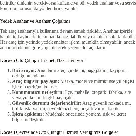
belirtiler dinlenir; gerekiyorsa kullanıcıya pil, yedek anahtar veya servis
kontrolü konusunda yönlendirme yapılır.
Yedek Anahtar ve Anahtar Çoğaltma
Tek araç anahtarıyla kullanıma devam etmek risklidir. Anahtar içeride
kalabilir, kaybolabilir, kumanda bozulabilir veya anahtar kabı kırılabilir.
Her araç için yerinde yedek anahtar işlemi mümkün olmayabilir; ancak
aracın modeline göre yapılabilecek seçenekler açıklanır.
Kocaeli Oto Çilingir Hizmeti Nasıl İlerliyor?
Bizi arayın:
Anahtarın araç içinde mi, bagajda mı, kayıp mı
olduğunu anlatın.
Araç bilgisini paylaşın:
Marka, model ve mümkünse yıl bilgisi
işlem hazırlığını belirler.
Konumunuzu netleştirin:
İlçe, mahalle, otopark, fabrika, site
veya yol kenarı bilgisi paylaşılır.
Güvenlik durumu değerlendirilir:
Araç güvenli noktada mı,
trafik riski var mı, çevrede özel erişim şartı var mı bakılır.
İşlem açıklanır:
Müdahale öncesinde yöntem, risk ve ücret
bilgisi netleştirilir.
Kocaeli Çevresinde Oto Çilingir Hizmeti Verdiğimiz Bölgeler