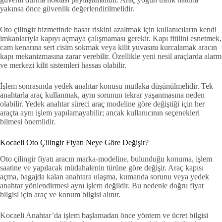
yakınsa önce güvenlik değerlendirilmelidir.
Oto çilingir hizmetinde hasar riskini azaltmak için kullanıcıların kendi
imkanlarıyla kapıyı açmaya çalışmaması gerekir. Kapı fitilini esnetmek,
cam kenarına sert cisim sokmak veya kilit yuvasını kurcalamak aracın
kapı mekanizmasına zarar verebilir. Özellikle yeni nesil araçlarda alarm
ve merkezi kilit sistemleri hassas olabilir.
İşlem sonrasında yedek anahtar konusu mutlaka düşünülmelidir. Tek
anahtarla araç kullanmak, aynı sorunun tekrar yaşanmasına neden
olabilir. Yedek anahtar süreci araç modeline göre değiştiği için her
araçta aynı işlem yapılamayabilir; ancak kullanıcının seçenekleri
bilmesi önemlidir.
Kocaeli Oto Çilingir Fiyatı Neye Göre Değişir?
Oto çilingir fiyatı aracın marka-modeline, bulunduğu konuma, işlem
saatine ve yapılacak müdahalenin türüne göre değişir. Araç kapısı
açma, bagajda kalan anahtara ulaşma, kumanda sorunu veya yedek
anahtar yönlendirmesi aynı işlem değildir. Bu nedenle doğru fiyat
bilgisi için araç ve konum bilgisi alınır.
Kocaeli Anahtar’da işlem başlamadan önce yöntem ve ücret bilgisi