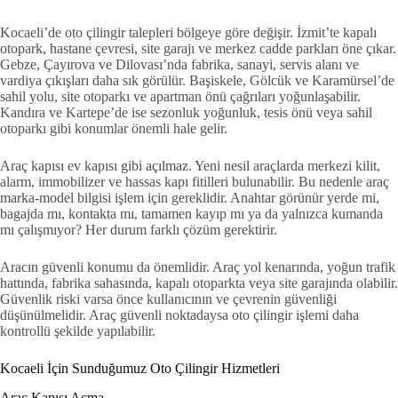
Kocaeli’de oto çilingir talepleri bölgeye göre değişir. İzmit’te kapalı
otopark, hastane çevresi, site garajı ve merkez cadde parkları öne çıkar.
Gebze, Çayırova ve Dilovası’nda fabrika, sanayi, servis alanı ve
vardiya çıkışları daha sık görülür. Başiskele, Gölcük ve Karamürsel’de
sahil yolu, site otoparkı ve apartman önü çağrıları yoğunlaşabilir.
Kandıra ve Kartepe’de ise sezonluk yoğunluk, tesis önü veya sahil
otoparkı gibi konumlar önemli hale gelir.
Araç kapısı ev kapısı gibi açılmaz. Yeni nesil araçlarda merkezi kilit,
alarm, immobilizer ve hassas kapı fitilleri bulunabilir. Bu nedenle araç
marka-model bilgisi işlem için gereklidir. Anahtar görünür yerde mi,
bagajda mı, kontakta mı, tamamen kayıp mı ya da yalnızca kumanda
mı çalışmıyor? Her durum farklı çözüm gerektirir.
Aracın güvenli konumu da önemlidir. Araç yol kenarında, yoğun trafik
hattında, fabrika sahasında, kapalı otoparkta veya site garajında olabilir.
Güvenlik riski varsa önce kullanıcının ve çevrenin güvenliği
düşünülmelidir. Araç güvenli noktadaysa oto çilingir işlemi daha
kontrollü şekilde yapılabilir.
Kocaeli İçin Sunduğumuz Oto Çilingir Hizmetleri
Araç Kapısı Açma