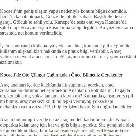
Kocaeli’nin geniş ulaşım yapısı nedeniyle konum bilgisi önemlidir.
İzmit’te kapalı otopark, Gebze’de fabrika sahası, Başiskele’de site
garajı, Gölcük’te sahil yolu, Kartepe’de tesis önü veya Kandıra’da
sahil otoparkı aynı erişim koşullarına sahip değildir. Bu yüzden arama
sırasında net konum verilmelidir.
İşlem sonrasında kullanıcıya yedek anahtar, kumanda pili ve günlük
kullanım alışkanlıkları hakkında da pratik bilgi verilebilir. Amaç
yalnızca mevcut aracı açmak değil, aynı sorunun tekrar yaşanma riskini
azaltmaktır.
Kocaeli’de Oto Çilingir Çağırmadan Önce Bilmeniz Gerekenler
Araç anahtarı içeride kaldığında ilk yapılması gereken, aracı
zorlamadan durumu netleştirmektir. Anahtar ön koltukta mı, bagajda
mı, kontakta mı, yoksa tamamen kayıp mı? Kumanda çalışmıyorsa pil
mi bitmiş, araç merkezi kilidi mi tepki vermiyor, yoksa kapı
mekanizması mı arızalı? Bu bilgiler işlem hazırlığını doğrudan etkiler.
Aracın bulunduğu yer de en az araç modeli kadar önemlidir. Kapalı
otoparkta kalan araç için kat ve giriş bilgisi gerekir. Site garajında blok
ve güvenlik noktası, fabrika sahasında işletme adı, yol kenarında ise
güvenli durma noktası paylaşılmalıdır. Araç yoğun trafik hattına