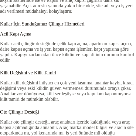
akşam saatlerinde ise ev kapısı ve araç kapısı çağrıları daha sık
yaşanabilir. Açık adresin yanında yakın bir cadde, site adı veya iş yeri
adı verilmesi müdahaleyi kolaylaştırır.
Kullar İçin Sunduğumuz Çilingir Hizmetleri
Acil Kapı Açma
Kullar acil çilingir desteğinde çelik kapı açma, apartman kapısı açma,
daire kapısı açma ve iş yeri kapısı açma işlemleri kapı yapısına göre
yapılır. Kapıyı zorlamadan önce kilidin ve kapı dilinin durumu kontrol
edilir.
Kilit Değişimi ve Kilit Tamiri
Kullar kilit değişimi ihtiyacı en çok yeni taşınma, anahtar kaybı, kiracı
değişimi veya eski kilidin güven vermemesi durumunda ortaya çıkar.
Anahtar zor dönüyorsa, kilit sertleştiyse veya kapı tam kapanmıyorsa
kilit tamiri de mümkün olabilir.
Oto Çilingir Desteği
Kullar oto çilingir desteği, araç anahtarı içeride kaldığında veya araç
kapısı açılmadığında alınabilir. Araç marka-model bilgisi ve aracın site
otoparkında mı, yol kenarında mı, iş yeri önünde mü olduğu