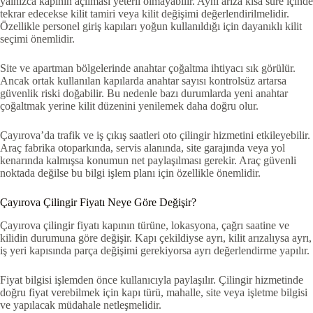
yalnızca kapının açılması yeterli olmayabilir. Aynı arıza kısa süre içinde
tekrar edecekse kilit tamiri veya kilit değişimi değerlendirilmelidir.
Özellikle personel giriş kapıları yoğun kullanıldığı için dayanıklı kilit
seçimi önemlidir.
Site ve apartman bölgelerinde anahtar çoğaltma ihtiyacı sık görülür.
Ancak ortak kullanılan kapılarda anahtar sayısı kontrolsüz artarsa
güvenlik riski doğabilir. Bu nedenle bazı durumlarda yeni anahtar
çoğaltmak yerine kilit düzenini yenilemek daha doğru olur.
Çayırova’da trafik ve iş çıkış saatleri oto çilingir hizmetini etkileyebilir.
Araç fabrika otoparkında, servis alanında, site garajında veya yol
kenarında kalmışsa konumun net paylaşılması gerekir. Araç güvenli
noktada değilse bu bilgi işlem planı için özellikle önemlidir.
Çayırova Çilingir Fiyatı Neye Göre Değişir?
Çayırova çilingir fiyatı kapının türüne, lokasyona, çağrı saatine ve
kilidin durumuna göre değişir. Kapı çekildiyse ayrı, kilit arızalıysa ayrı,
iş yeri kapısında parça değişimi gerekiyorsa ayrı değerlendirme yapılır.
Fiyat bilgisi işlemden önce kullanıcıyla paylaşılır. Çilingir hizmetinde
doğru fiyat verebilmek için kapı türü, mahalle, site veya işletme bilgisi
ve yapılacak müdahale netleşmelidir.