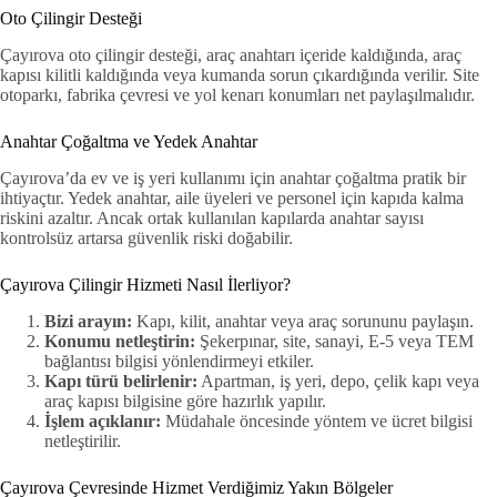
Oto Çilingir Desteği
Çayırova oto çilingir desteği, araç anahtarı içeride kaldığında, araç
kapısı kilitli kaldığında veya kumanda sorun çıkardığında verilir. Site
otoparkı, fabrika çevresi ve yol kenarı konumları net paylaşılmalıdır.
Anahtar Çoğaltma ve Yedek Anahtar
Çayırova’da ev ve iş yeri kullanımı için anahtar çoğaltma pratik bir
ihtiyaçtır. Yedek anahtar, aile üyeleri ve personel için kapıda kalma
riskini azaltır. Ancak ortak kullanılan kapılarda anahtar sayısı
kontrolsüz artarsa güvenlik riski doğabilir.
Çayırova Çilingir Hizmeti Nasıl İlerliyor?
Bizi arayın:
Kapı, kilit, anahtar veya araç sorununu paylaşın.
Konumu netleştirin:
Şekerpınar, site, sanayi, E-5 veya TEM
bağlantısı bilgisi yönlendirmeyi etkiler.
Kapı türü belirlenir:
Apartman, iş yeri, depo, çelik kapı veya
araç kapısı bilgisine göre hazırlık yapılır.
İşlem açıklanır:
Müdahale öncesinde yöntem ve ücret bilgisi
netleştirilir.
Çayırova Çevresinde Hizmet Verdiğimiz Yakın Bölgeler