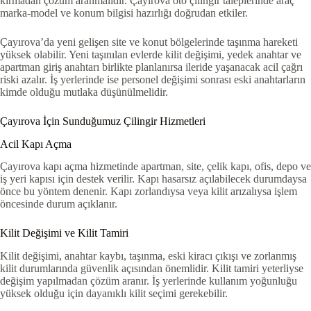
kırmadan çözüm aranmalıdır. Çayırova oto çilingir taleplerinde araç
marka-model ve konum bilgisi hazırlığı doğrudan etkiler.
Çayırova’da yeni gelişen site ve konut bölgelerinde taşınma hareketi
yüksek olabilir. Yeni taşınılan evlerde kilit değişimi, yedek anahtar ve
apartman giriş anahtarı birlikte planlanırsa ileride yaşanacak acil çağrı
riski azalır. İş yerlerinde ise personel değişimi sonrası eski anahtarların
kimde olduğu mutlaka düşünülmelidir.
Çayırova İçin Sunduğumuz Çilingir Hizmetleri
Acil Kapı Açma
Çayırova kapı açma hizmetinde apartman, site, çelik kapı, ofis, depo ve
iş yeri kapısı için destek verilir. Kapı hasarsız açılabilecek durumdaysa
önce bu yöntem denenir. Kapı zorlandıysa veya kilit arızalıysa işlem
öncesinde durum açıklanır.
Kilit Değişimi ve Kilit Tamiri
Kilit değişimi, anahtar kaybı, taşınma, eski kiracı çıkışı ve zorlanmış
kilit durumlarında güvenlik açısından önemlidir. Kilit tamiri yeterliyse
değişim yapılmadan çözüm aranır. İş yerlerinde kullanım yoğunluğu
yüksek olduğu için dayanıklı kilit seçimi gerekebilir.