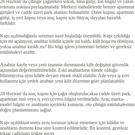
28 Haziran’da çilingir çağırırken sokak, bina girişi, kat bilgisi ve yakın
referans noktası paylaşılmalıdır. Merkezi mahallelerde benzer apartman
girişleri ve cadde üzeri park alanları bulunabilir. Daire kapısı, apartman
girişi, iş yeri kapısı veya araç kapısı için ihtiyaç duyulan hazırlık
farklıdır.
Kapı açılmadığında sorunun nasıl başladığı önemlidir. Kapı çekildiği
için mi açılmıyor, anahtar kilidin içinde mi kaldı, kilit boşa mı dönüyor,
yoksa anahtar kırıldı mı? Bu bilgi işlem yöntemini belirler ve gereksiz
müdahaleyi azaltır.
Anahtar kaybı veya yeni taşınma durumunda kilit değişimi güvenlik
açısından değerlendirilmelidir. Eski anahtarların kimde olduğu
bilinmiyorsa aynı kilitle devam etmek riskli olabilir. Aile veya iş yeri
kullanımı için yedek anahtar yeni kilit düzenine göre planlanabilir.
28 Haziran’da araç kapısı için çağrı oluşturulacaksa cadde üzeri park,
apartman önü veya iş yeri çevresi bilgisi verilmelidir. Araç marka-
model bilgisi ve anahtarın içerideki konumu, oto çilingir müdahalesinin
doğru planlanmasını sağlar.
Kapı açıldıktan sonra aynı sorunun tekrar etmemesi için kilidin ve
anahtarın durumu kısa süre kontrol edilmelidir. Bu kontrol, gereksiz
tekrar çağrıların önüne geçer.