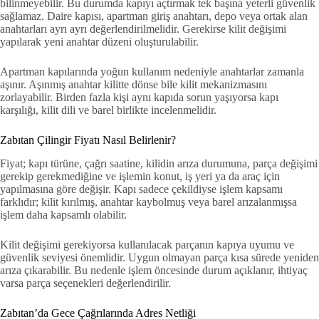
bilinmeyebilir. Bu durumda kapıyı açtırmak tek başına yeterli güvenlik
sağlamaz. Daire kapısı, apartman giriş anahtarı, depo veya ortak alan
anahtarları ayrı ayrı değerlendirilmelidir. Gerekirse kilit değişimi
yapılarak yeni anahtar düzeni oluşturulabilir.
Apartman kapılarında yoğun kullanım nedeniyle anahtarlar zamanla
aşınır. Aşınmış anahtar kilitte dönse bile kilit mekanizmasını
zorlayabilir. Birden fazla kişi aynı kapıda sorun yaşıyorsa kapı
karşılığı, kilit dili ve barel birlikte incelenmelidir.
Zabıtan Çilingir Fiyatı Nasıl Belirlenir?
Fiyat; kapı türüne, çağrı saatine, kilidin arıza durumuna, parça değişimi
gerekip gerekmediğine ve işlemin konut, iş yeri ya da araç için
yapılmasına göre değişir. Kapı sadece çekildiyse işlem kapsamı
farklıdır; kilit kırılmış, anahtar kaybolmuş veya barel arızalanmışsa
işlem daha kapsamlı olabilir.
Kilit değişimi gerekiyorsa kullanılacak parçanın kapıya uyumu ve
güvenlik seviyesi önemlidir. Uygun olmayan parça kısa sürede yeniden
arıza çıkarabilir. Bu nedenle işlem öncesinde durum açıklanır, ihtiyaç
varsa parça seçenekleri değerlendirilir.
Zabıtan’da Gece Çağrılarında Adres Netliği