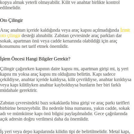
kopya almak yeterli olmayabilir. Kilit ve anahtar birlikte kontrol
edilmelidir.
Oto Çilingir
Araç anahtarı içeride kaldığında veya araç kapısı açılmadığında
İzmit
oto çilingir
desteği alınabilir. Zabıtan çevresinde araç parkları dar
sokak, apartman önü veya cadde kenarında olabildiği için araç
konumunu net tarif etmek önemlidir.
İşlem Öncesi Hangi Bilgiler Gerekir?
Çilingir çağırırken kapının daire kapısı mı, apartman girişi mi, iş yeri
kapısı mı yoksa araç kapısı mı olduğunu belirtin. Kapı sadece
çekildiyse, anahtar içeride kaldıysa, kilit çevrildiyse, anahtar kırıldıysa
veya kapı kilitliyken anahtar kaybolduysa bunların her biri farklı
müdahale gerektirir.
Zabıtan çevresindeki bazı sokaklarda bina girişi ve araç parkı tarifleri
birbirine benzeyebilir. Bu nedenle bina numarası, yakın cadde, sokak
adı ve mümkünse kapı önü bilgisi paylaşılmalıdır. Gece çağrılarında
açık adresin doğru verilmesi daha da önemlidir.
İş yeri veya depo kapılarında kilidin tipi de belirtilmelidir. Metal kapı,